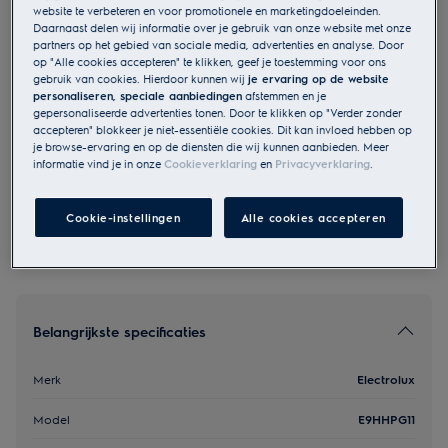
website te verbeteren en voor promotionele en marketingdoeleinden.
E9HHPG11
Daarnaast delen wij informatie over je gebruik van onze website met onze
Plancha - Grillplaat
partners op het gebied van sociale media, advertenties en analyse. Door
op "Alle cookies accepteren" te klikken, geef je toestemming voor ons
gebruik van cookies. Hierdoor kunnen wij
je ervaring op de website
personaliseren, speciale aanbiedingen
afstemmen en je
€ 169
gepersonaliseerde advertenties tonen. Door te klikken op "Verder zonder
accepteren" blokkeer je niet-essentiële cookies. Dit kan invloed hebben op
je browse-ervaring en op de diensten die wij kunnen aanbieden. Meer
informatie vind je in onze
Cookieverklaring
en
Privacyverklaring
.
Veiligheidsinstructies en veiligheidswaarschuwingen volgens
EU-verordening 2023/988 staan vermeld in de handleiding.
Lees de volledige handleiding voor een veilig gebruik van
het product.
Cookie-instellingen
Alle cookies accepteren
Belangrijkste specificaties
Merk
Electrolux
Model
E9HHPG11