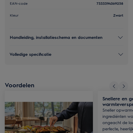
EAN-code
7333394069258
Kleur
Zwart
Handleiding, installatieschema en documenten
Volledige specificatie
Voordelen
Snellere en g
warmteverspr
Sneller opwarme
ingrediënten wo
ongeacht de loc
perfecte, heerlij