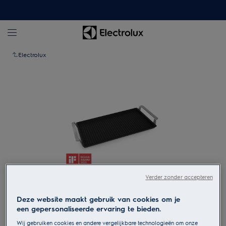
Electrolux
Verder zonder accepteren
Tik om in te zoomen
Deze website maakt gebruik van cookies om je
een gepersonaliseerde ervaring te bieden.
Wij gebruiken cookies en andere vergelijkbare technologieën om onze