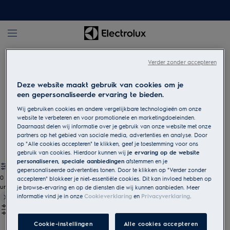
Koelkasten en diepvriezers
Koelkast
Verder zonder accepteren
Deze website maakt gebruik van cookies om je
Inbouw koelkasten
een gepersonaliseerde ervaring te bieden.
Bewaar je ingrediënten in een koelkast die net zo geschikt is
Wij gebruiken cookies en andere vergelijkbare technologieën om onze
voor jouw behoeften als voor jouw keuken. Ontdek ons
website te verbeteren en voor promotionele en marketingdoeleinden.
Daarnaast delen wij informatie over je gebruik van onze website met onze
assortiment inbouw koelkasten.
partners op het gebied van sociale media, advertenties en analyse. Door
op "Alle cookies accepteren" te klikken, geef je toestemming voor ons
gebruik van cookies. Hierdoor kunnen wij
je ervaring op de website
personaliseren, speciale aanbiedingen
afstemmen en je
gepersonaliseerde advertenties tonen. Door te klikken op "Verder zonder
0
accepteren" blokkeer je niet-essentiële cookies. Dit kan invloed hebben op
undefined
je browse-ervaring en op de diensten die wij kunnen aanbieden. Meer
informatie vind je in onze
Cookieverklaring
en
Privacyverklaring
.
Cookie-instellingen
Alle cookies accepteren