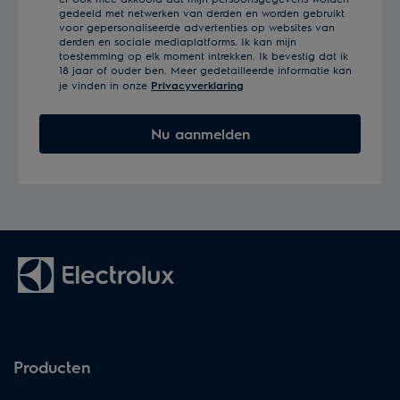
gedeeld met netwerken van derden en worden gebruikt
voor gepersonaliseerde advertenties op websites van
derden en sociale mediaplatforms. Ik kan mijn
toestemming op elk moment intrekken. Ik bevestig dat ik
18 jaar of ouder ben. Meer gedetailleerde informatie kan
je vinden in onze
Privacyverklaring
Nu aanmelden
Producten