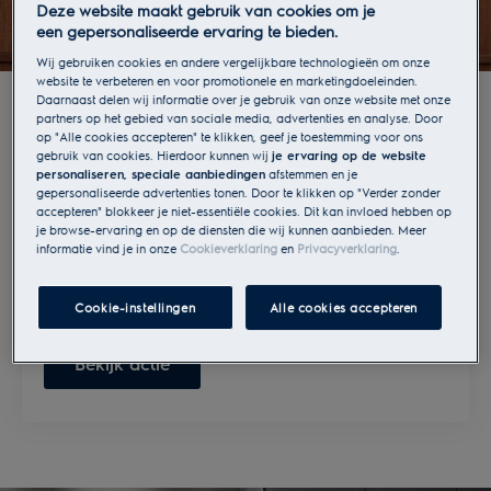
Deze website maakt gebruik van cookies om je
een gepersonaliseerde ervaring te bieden.
Wij gebruiken cookies en andere vergelijkbare technologieën om onze
50% korting op de nieuwe
website te verbeteren en voor promotionele en marketingdoeleinden.
Daarnaast delen wij informatie over je gebruik van onze website met onze
CombiQuick heteluchtoven
partners op het gebied van sociale media, advertenties en analyse. Door
op "Alle cookies accepteren" te klikken, geef je toestemming voor ons
60cm
gebruik van cookies. Hierdoor kunnen wij
je ervaring op de website
personaliseren, speciale aanbiedingen
afstemmen en je
gepersonaliseerde advertenties tonen. Door te klikken op "Verder zonder
Tijdelijk 50% korting op de nieuwe CombiQuick
accepteren" blokkeer je niet-essentiële cookies. Dit kan invloed hebben op
60cm heteluchtoven met magnetronfunctie, bij
je browse-ervaring en op de diensten die wij kunnen aanbieden. Meer
aankoop van minimaal 4 Electrolux
informatie vind je in onze
Cookieverklaring
en
Privacyverklaring
.
inbouwapparaten. Vanaf 1 april t/m 30 september
2026.
Cookie-instellingen
Alle cookies accepteren
Bekijk actie