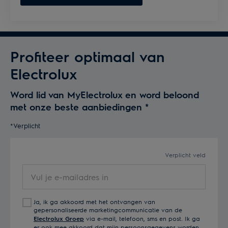
Profiteer optimaal van
Electrolux
Word lid van MyElectrolux en word beloond
met onze beste aanbiedingen
*
*Verplicht
Verplicht veld
Vul
je
e-
Ja, ik ga akkoord met het ontvangen van
mailadres
gepersonaliseerde marketingcommunicatie van de
in
Electrolux Groep
via e-mail, telefoon, sms en post. Ik ga
er ook mee akkoord dat mijn persoonsgegevens worden