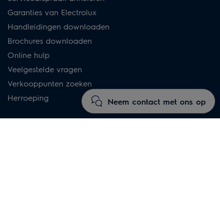
Garanties van Electrolux
Handleidingen downloaden
Brochures downloaden
Online hulp
Veelgestelde vragen
Verkooppunten zoeken
Herroeping
Neem contact met ons op
Electrolux Nederland
Over Electrolux
Showroom
Nieuwsbrief
Vacatures
Legal