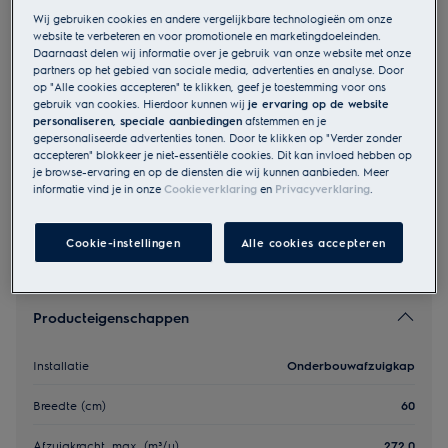
Wij gebruiken cookies en andere vergelijkbare technologieën om onze
EFU216W
website te verbeteren en voor promotionele en marketingdoeleinden.
300 LEDLights - Onderbouw
Daarnaast delen wij informatie over je gebruik van onze website met onze
afzuigkap 60 cm wit
partners op het gebied van sociale media, advertenties en analyse. Door
op "Alle cookies accepteren" te klikken, geef je toestemming voor ons
gebruik van cookies. Hierdoor kunnen wij
je ervaring op de website
personaliseren, speciale aanbiedingen
afstemmen en je
gepersonaliseerde advertenties tonen. Door te klikken op "Verder zonder
EU productinformatie
€ 189
accepteren" blokkeer je niet-essentiële cookies. Dit kan invloed hebben op
je browse-ervaring en op de diensten die wij kunnen aanbieden. Meer
informatie vind je in onze
Cookieverklaring
en
Privacyverklaring
.
Cookie-instellingen
Alle cookies accepteren
Producteigenschappen
Installatie
Onderbouwafzuigkap
Breedte (cm)
60
Afzuigkracht, max. (m³/u)
272.0