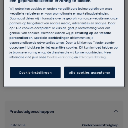
een gepersonaliseerde ervaring te bieden.
LFU226K
Wij gebruiken cookies en andere vergelijkbare technologieën om onze
300 LEDLights - Onderbouw
website te verbeteren en voor promotionele en marketingdoeleinden.
Daarnaast delen wij informatie over je gebruik van onze website met onze
afzuigkap 60 cm Zwart
partners op het gebied van sociale media, advertenties en analyse. Door
op "Alle cookies accepteren" te klikken, geef je toestemming voor ons
gebruik van cookies. Hierdoor kunnen wij
je ervaring op de website
personaliseren, speciale aanbiedingen
afstemmen en je
EU productinformatie
gepersonaliseerde advertenties tonen. Door te klikken op "Verder zonder
€ 199
accepteren" blokkeer je niet-essentiële cookies. Dit kan invloed hebben op
je browse-ervaring en op de diensten die wij kunnen aanbieden. Meer
informatie vind je in onze
Cookieverklaring
en
Privacyverklaring
.
Veiligheidsinstructies en veiligheidswaarschuwingen volgens
EU-verordening 2023/988 staan vermeld in hoofdstuk 1 en 2
Cookie-instellingen
Alle cookies accepteren
van de handleiding. Lees de volledige handleiding voor een
veilig gebruik van het product.
Producteigenschappen
Installatie
Onderbouwafzuigkap