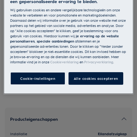
een gepersonaliseerde ervaring te bieden.
LFI769X
Wij gebruiken cookies en andere vergelijkbare technologieën om onze
700 Breeze - Eilandafzuigkap met
website te verbeteren en voor promotionele en marketingdoeleinden.
Daarnaast delen wij informatie over je gebruik van onze website met onze
Hob2Hood 90 cm Roestvrij staal
partners op het gebied van sociale media, advertenties en analyse. Door
op "Alle cookies accepteren" te klikken, geef je toestemming voor ons
gebruik van cookies. Hierdoor kunnen wij
je ervaring op de website
personaliseren, speciale aanbiedingen
afstemmen en je
EU productinformatie
gepersonaliseerde advertenties tonen. Door te klikken op "Verder zonder
€ 1.299
accepteren" blokkeer je niet-essentiële cookies. Dit kan invloed hebben op
je browse-ervaring en op de diensten die wij kunnen aanbieden. Meer
informatie vind je in onze
Cookieverklaring
en
Privacyverklaring
.
Veiligheidsinstructies en veiligheidswaarschuwingen volgens
EU-verordening 2023/988 staan vermeld in hoofdstuk 1 en 2
Cookie-instellingen
Alle cookies accepteren
van de handleiding. Lees de volledige handleiding voor een
veilig gebruik van het product.
Producteigenschappen
Installatie
Eilandafzuigkap