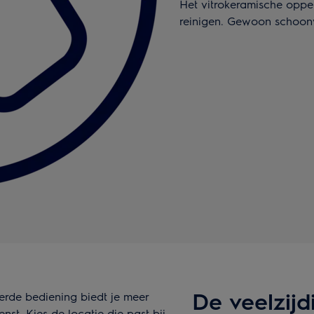
Het vitrokeramische oppe
reinigen. Gewoon schoonv
De veelzijd
rde bediening biedt je meer
enst. Kies de locatie die past bij