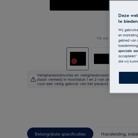
Deze web
te bieden
Wij gebruike
en marketing
Tik om in te zoomen
gebied van s
toestemming
speciale aa
accepteren" 
die wij kunn
Veiligheidsinstructies en veiligheidswaarschuwingen vo
staan vermeld in hoofdstuk 1 en 2 van de handleiding. L
voor een veilig gebruik van het product.
Belangrijkste specificaties
Handleiding, inst