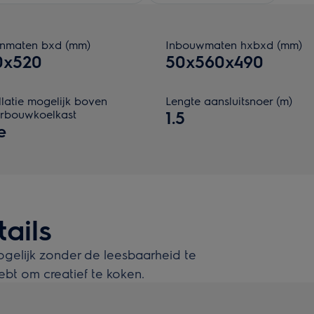
enmaten bxd (mm)
Inbouwmaten hxbxd (mm)
0x520
50x560x490
llatie mogelijk boven
Lengte aansluitsnoer (m)
rbouwkoelkast
1.5
e
ails
gelijk zonder de leesbaarheid te
bt om creatief te koken.