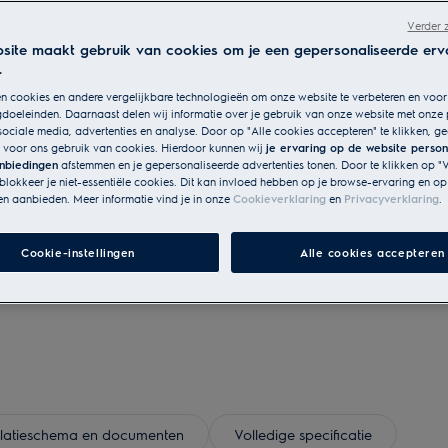
Verder 
site maakt gebruik van cookies om je een gepersonaliseerde erv
.
n cookies en andere vergelijkbare technologieën om onze website te verbeteren en voo
doeleinden. Daarnaast delen wij informatie over je gebruik van onze website met onze 
ociale media, advertenties en analyse. Door op "Alle cookies accepteren" te klikken, gee
 voor ons gebruik van cookies. Hierdoor kunnen wij
je ervaring op de website person
nbiedingen
afstemmen en je gepersonaliseerde advertenties tonen. Door te klikken op "
blokkeer je niet-essentiële cookies. Dit kan invloed hebben op je browse-ervaring en op
en aanbieden. Meer informatie vind je in onze
Cookieverklaring
en
Privacyverklaring
.
lgens EU-verordening 2023/988
Cookie-instellingen
Alle cookies accepteren
ees de volledige handleiding
allatieschema en documenten
Volledige specificatie