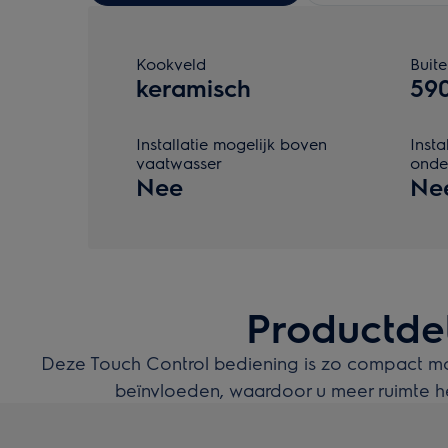
Kookveld
Buit
keramisch
59
Installatie mogelijk boven
Insta
vaatwasser
onde
Nee
Ne
Productdet
Deze Touch Control bediening is zo compact mo
beïnvloeden, waardoor u meer ruimte he