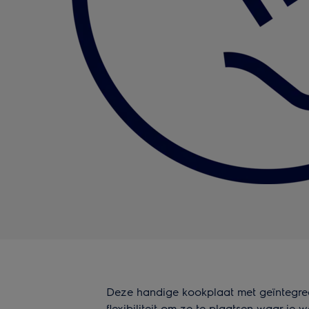
Deze handige kookplaat met geïntegree
flexibiliteit om ze te plaatsen waar je w