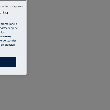
zonder accepteren
aring
r promotionele
partners op het
f je
aliseren,
Verder zonder
 de diensten