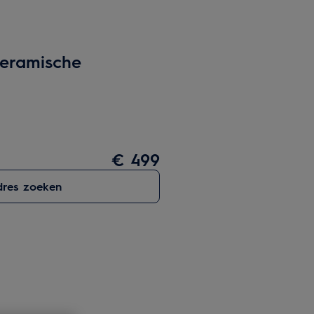
Keramische
€ 499
res zoeken