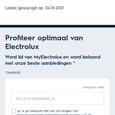
Laatst gewijzigd op: 04.10.2021
Profiteer optimaal van
Electrolux
Word lid van MyElectrolux en word beloond
met onze beste aanbiedingen
*
*Verplicht
Verplicht veld
Vul
je
e-
Ja, ik ga akkoord met het ontvangen van
mailadres
gepersonaliseerde marketingcommunicatie van de