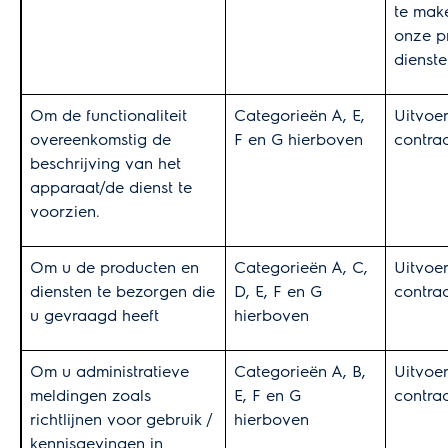
te mak
onze p
dienste
Om de functionaliteit
Categorieën A, E,
Uitvoe
overeenkomstig de
F en G hierboven
contra
beschrijving van het
apparaat/de dienst te
voorzien.
Om u de producten en
Categorieën A, C,
Uitvoe
diensten te bezorgen die
D, E, F en G
contra
u gevraagd heeft
hierboven
Om u administratieve
Categorieën A, B,
Uitvoe
meldingen zoals
E, F en G
contra
richtlijnen voor gebruik /
hierboven
kennisgevingen in