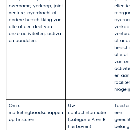
overname, verkoop, joint
effecti
venture, overdracht of
reorgan
andere herschikking van
overna
alle of een deel van
verkoop
onze activiteiten, activa
venture
en aandelen.
of and
hersch
alle of
van on
activit
en aan
facilit
mogeli
Om u
Uw
Toeste
marketingboodschappen
contactinformatie
een
op te sturen
(categorie A en B
gerech
hierboven)
belang