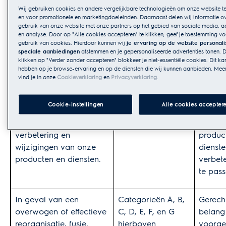
Wij gebruiken cookies en andere vergelijkbare technologieën om onze website te
Wij kunnen uw persoonsgegevens gebruiken voor de
en voor promotionele en marketingdoeleinden. Daarnaast delen wij informatie ov
gebruik van onze website met onze partners op het gebied van sociale media, ad
volgende doeleinden (collectief
en analyse. Door op "Alle cookies accepteren" te klikken, geef je toestemming vo
“
Verwerkingsdoeleinden
”):
gebruik van cookies. Hierdoor kunnen wij
je ervaring op de website personali
speciale aanbiedingen
afstemmen en je gepersonaliseerde advertenties tonen. D
klikken op "Verder zonder accepteren" blokkeer je niet-essentiële cookies. Dit ka
Verwerkingsdoeleinden
Categorie(ën)
Wetteli
hebben op je browse-ervaring en op de diensten die wij kunnen aanbieden. Meer
vind je in onze
Cookieverklaring
en
Privacyverklaring
.
persoonsgegevens
Cookie-instellingen
Alle cookies accepter
Als hulpmiddel bij de
Categorieën C, E,
Gerech
ontwikkeling, evaluatie,
F en G hierboven
belang
verbetering en
produc
wijzigingen van onze
dienste
producten en diensten.
verbet
te pass
In geval van een
Categorieën A, B,
Gerech
overwogen of effectieve
C, D, E, F, en G
belang
reorganisatie, fusie,
hierboven
voorge