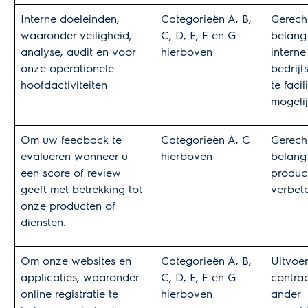
Interne doeleinden,
Categorieën A, B,
Gerech
waaronder veiligheid,
C, D, E, F en G
belang
analyse, audit en voor
hierboven
interne
onze operationele
bedrijf
hoofdactiviteiten
te facil
mogeli
Om uw feedback te
Categorieën A, C
Gerech
evalueren wanneer u
hierboven
belang
een score of review
produc
geeft met betrekking tot
verbete
onze producten of
diensten.
Om onze websites en
Categorieën A, B,
Uitvoe
applicaties, waaronder
C, D, E, F en G
contrac
online registratie te
hierboven
ander