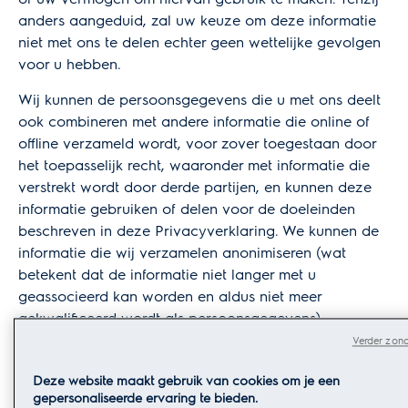
anders aangeduid, zal uw keuze om deze informatie
niet met ons te delen echter geen wettelijke gevolgen
voor u hebben.
Wij kunnen de persoonsgegevens die u met ons deelt
ook combineren met andere informatie die online of
offline verzameld wordt, voor zover toegestaan door
het toepasselijk recht, waaronder met informatie die
verstrekt wordt door derde partijen, en kunnen deze
informatie gebruiken of delen voor de doeleinden
beschreven in deze Privacyverklaring. We kunnen de
informatie die wij verzamelen anonimiseren (wat
betekent dat de informatie niet langer met u
geassocieerd kan worden en aldus niet meer
gekwalificeerd wordt als persoonsgegevens).
Verder zond
Waarom wij uw persoonsgegevens
verwerken en de wettelijke basis voor
Deze website maakt gebruik van cookies om je een
de verwerking:
gepersonaliseerde ervaring te bieden.