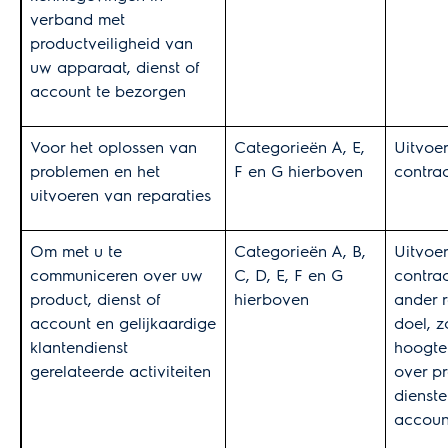
verband met
productveiligheid van
uw apparaat, dienst of
account te bezorgen
Voor het oplossen van
Categorieën A, E,
Uitvoe
problemen en het
F en G hierboven
contra
uitvoeren van reparaties
Om met u te
Categorieën A, B,
Uitvoe
communiceren over uw
C, D, E, F en G
contrac
product, dienst of
hierboven
ander 
account en gelijkaardige
doel, z
klantendienst
hoogte
gerelateerde activiteiten
over p
dienst
accoun